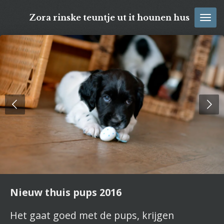
Ga
Zora rinske teuntje ut it hounen hus
direct
naar
de
hoofdinhoud
Nieuw thuis pups 2016
Het gaat goed met de pups, krijgen