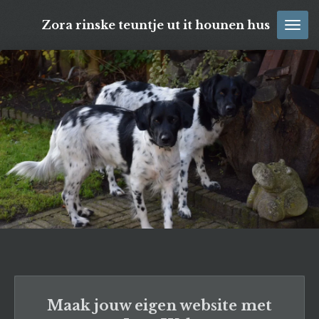
Ga
Zora rinske teuntje ut it hounen hus
direct
naar
de
hoofdinhoud
Maak jouw eigen website met