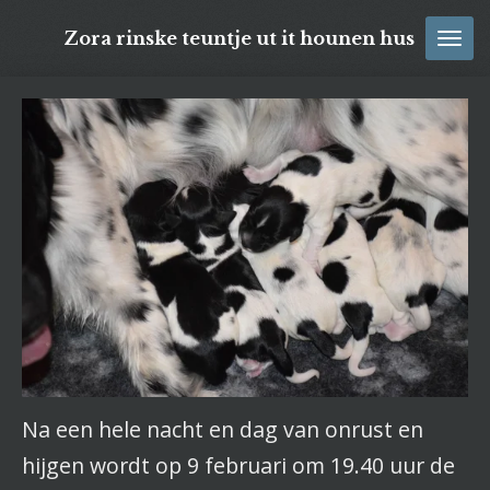
Ga
Zora rinske teuntje ut it hounen hus
direct
naar
de
hoofdinhoud
Na een hele nacht en dag van onrust en
hijgen wordt op 9 februari om 19.40 uur de