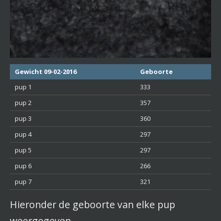
Gewicht 09-02-2016
Geboorte
pup 1
333
pup 2
357
pup 3
360
pup 4
297
pup 5
297
pup 6
266
pup 7
321
Hieronder de geboorte van elke pup
weergegeven.