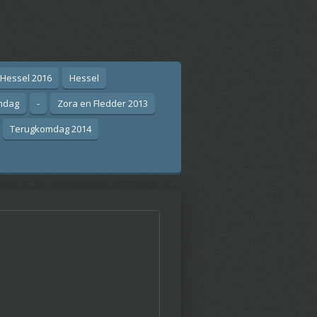
 Hessel 2016
Hessel
mdag
-
Zora en Fledder 2013
Terugkomdag 2014