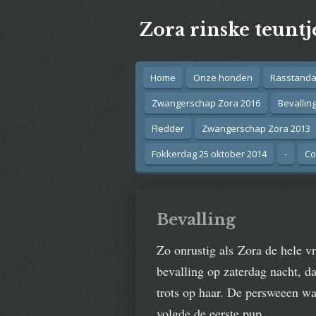
Ga
Zora rinske teuntj
direct
naar
de
hoofdinhoud
Home
Onze honden
Rasstand
Zwangerschap Zora 2016
Bevallin
Fledder
Zwangerschap Zora 2013
Fokkerdag 25 oktober 2014
-
Co
Bevalling
Zo onrustig als Zora de hele v
bevalling op zaterdag nacht, d
trots op haar. De persweeen wa
volgde de eerste pup.