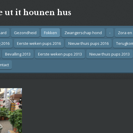
e ut it hounen hus
aard
Gezondheid
Fokken
Zwangerschap hond
-
Zora en
g 2016
Eerste weken pups 2016
Nieuw thuis pups 2016
Terugko
Bevalling 2013
Eerste weken pups 2013
Nieuw thuis pups 2013
ntact