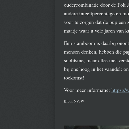
oudercombinatie door de Fok 
andere inteeltpercentage en mog
voor te zorgen dat de pup een z
maatje waar u vele jaren van k
Een stamboom is daarbij onontbe
mensen denken, hebben die pap
snobisme, maar alles met verst
bij ons hoog in het vaandel: o
toekomst!
Voor meer informatie:
https:/
Bron: NVSW