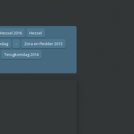
 Hessel 2016
Hessel
mdag
-
Zora en Fledder 2013
Terugkomdag 2014