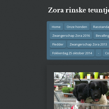
Ga
Zora rinske teuntj
direct
naar
de
hoofdinhoud
Home
Onze honden
Rasstand
Zwangerschap Zora 2016
Bevallin
Fledder
Zwangerschap Zora 2013
Fokkerdag 25 oktober 2014
-
Co